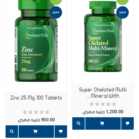
اختر تقييم
مميز
مميز
اضافة تعليق
Super Chelated Multi
اضف تعليق
Mineral With ...
Zinc 25 Mg 100 Tablets
1,200.00
جنيه مصري
950.00
جنيه مصري