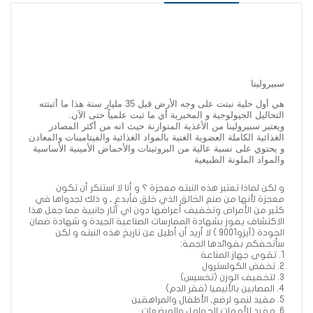
سبيرولينا
هي أول خلية نبتت على وجه الأرض قبل 35 مليار سنة هذا ما أثبتته
التحاليل الجيولوجية و المخبرية أي ما ثبت علمياً حتى الآن.
ويعتبر سبيرولينا من الأغذية ال
متوازنة حيث انه من أكثر المصادر
الغذائية الكاملة العضوية الغنية بالمواد الغذائية والفيتامينات والمعادن
و يحتوي على نسبة عالية من البروتينات والأحماض الأمينية الأساسية
والمواد الملونة الطبيعية
و لكن لماذا تعتبر هذه النبته معجزة ؟ و أنا لا استنكر أن تكون
معجزة لأنها من صنع الخالق الذي خلق فأبدع ـ و ذلك لجدواها في
كثير من الأمراض وتخفيف أعراضها دون اي آثار جانبية مما جعل هذا
الاكتشاف يفوز بشهادة الممارسات الصناعية الجيدة و شهادة ضمان
الجودة (آيزو9001 ) لا أريد أن أطيل عن تاريخ هذه النبته و لكن
سأتحفكم بفوائدها الجمة:
1. تقوى جهاز المناعة
2. تخفض الكولسترول
3. لتخفيف الوزن (تخسيس)
4. المصابين بالأنيميا (فقر الدم)
5. مفيد لنمو لرضع, الأطفال والمراهقين
6. مفيد للأمهات الحوامل والمرضعات