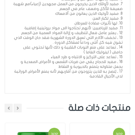
7. مفيد لأولئك الذين يخرجون من العمل مجهدين (إعياء)مع شهية
ضعيفة للأكل وضعف عام في الجسم
8. مفيد لأوليك الذين يعانون من ألامساك
9. مفيد لكبار السن
10. لها تأثيرات مضادة للسرطان
11. مفيد للرياضيين: لأنهم تحتاجوا الى مواد بروتينية إضافية
12 ـ يعتبر عامل فعال لتنظيف و إزالة المواد السمية من الجسم
13 ـ تخفف الآلام التي تسبق الدورة الشهرية فقد حان الوقت الذي
تقول فيه كل أنثى وداعاً لمشاكل الدورة .
14 ـ تساعد على منع النوبات القلبية و ذلك لأنها تحتوي على
حامض ( لينوليك الغاما )
15 ـ تساعد على التركيز و الانتباه و طرد العياء
16 ـ مفيد للحجاج يقي من ضربات الشمس و الأمراض المعدية و
يجعل متناوله يتمتع بالحيوية و النشاط
17 ـ يُنصح به للذين يتزوجون من أقاربهم لأنه يمنع الأمراض الوراثية
لدى الأجيال القادمة
منتجات ذات صلة
اضافة تعليق
جديد
جديد