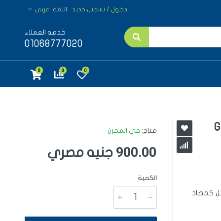
دخول / تسجيل جديد
اللغه:
عربي
خدمه العملاء
01068777020
0
0
0
G
متاح:
في المخزن
900.00
جنيه مصري
الكمية
مل كمضاد