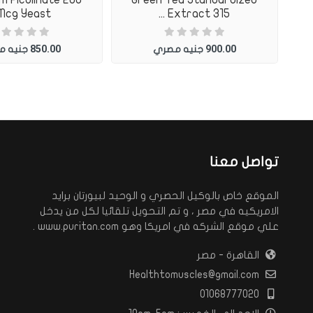
Mcg Yeast ...
Extract 315 ...
850.00
900.00
جنيه مصري
جنيه 
تواصل معنا
الموقع خاص بالوكيل الحصري و الوحيد لبيورتان برايد
الامريكيه في مصر ، و تم التحويل تلقائيا لكل من يدخل
علي موقع الشركه في امريكا وهو www.puritan.com .
القاهرة - مصر
Healthtomuscles@gmail.com
01068777020