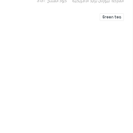
الماركة:
بيورتان برايد الامريكيه
كود المنتج : 3131
Green tea