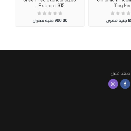
Extract 315 ...
Mcg Yeast
900.00
8
جنيه مصري
جنيه مصري
تابعنا على