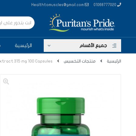
Healthtomuscles@gmail.com
01068777020
جميع الأقسام
الرئيسية
م
المناعة
الرئيسية
منتجات التخسيس
tract 315 mg 100 Capsules
الأوميجا وصحة القلب
صحة المرأه
منتجات التخسيس
الصحة الجنسيه
العناية بالشعر و البشره
الجهاز العصبي
العظام